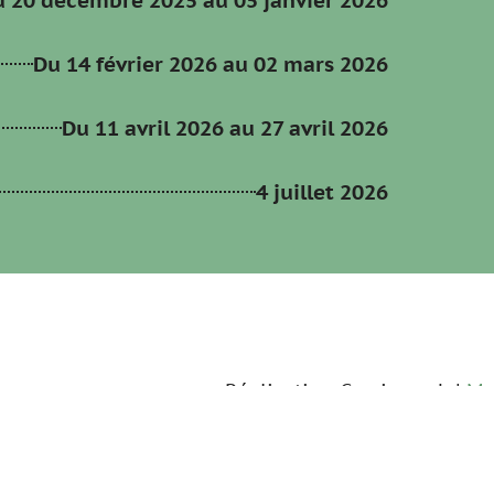
Du 14 février 2026 au 02 mars 2026
Du 11 avril 2026 au 27 avril 2026
4 juillet 2026
sez vos Options
s paramètres de confidentialité, en garantissant la con
Réalisation Corsicaweb |
Me