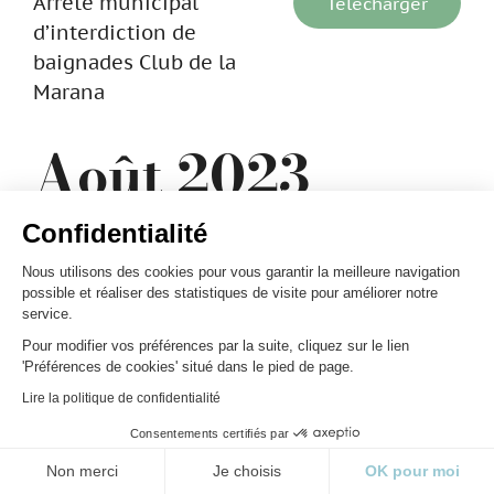
Arrêté municipal
Télécharger
d’interdiction de
baignades Club de la
Marana
Août 2023
Confidentialité
Fourniture de carburants,
Télécharger
Nous utilisons des cookies pour vous garantir la meilleure navigation
de services et produits
possible et réaliser des statistiques de visite pour améliorer notre
annexes par le biais de
service.
cartes accréditives pour
Pour modifier vos préférences par la suite, cliquez sur le lien
les véhicules et engins à
'Préférences de cookies' situé dans le pied de page.
moteur de la comme de
Lire la politique de confidentialité
Furiani
Consentements certifiés par
Non merci
Je choisis
OK pour moi
ARRETE CIRCULATION
Télécharger